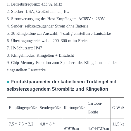
1. Betriebsfrequenz: 433,92 MHz
2. Stecker: USA, Großbritannien, EU
3. Stromversorgung des Host-Empfängers: AC85V ~ 260V
4. Sender: selbsterzeugender Strom ohne Batterie
5. 36 Klingeltöne zur Auswahl, 4-stufig einstellbare Lautstärke
6. Übertragungsreichweite: 200–300 m im Freien
7. IP-Schutzart: IP47
8. Klingelmodus: Klingelton + Blitzlicht
9. Chip-Memory-Funktion zum Speichern des Klingeltons und der
eingestellten Lautstärke
Produktparameter der kabellosen Türklingel mit
selbsterzeugendem Stromblitz und Klingelton
Cartoon-
Empfängergröße
Sendergröße
Kartongröße
G.W./ME
Größe
7,5 * 7,5 * 2,2
4,8 * 8 *
11,5 kg/75
9*9*9cm
45*44*27cm