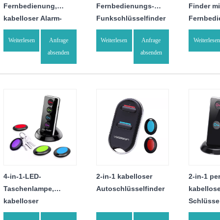
Fernbedienung,
Fernbedienungs-
Finder mi
kabelloser Alarm-
Funkschlüsselfinder
Fernbed
Schlüsselfinder-
Weiterlesen
Anfrage
Weiterlesen
Anfrage
Weiterlesen
Tracker
absenden
absenden
4-in-1-LED-
2-in-1 kabelloser
2-in-1 pe
Taschenlampe,
Autoschlüsselfinder
kabellos
kabelloser
Schlüsse
Schlüsselfinder für