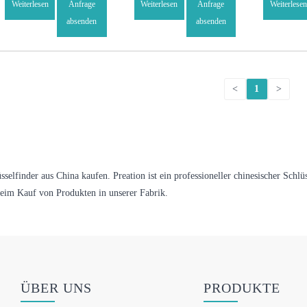
Weiterlesen
Anfrage
Weiterlesen
Anfrage
Weiterlesen
Haustiere
absenden
absenden
<
1
>
üsselfinder aus China kaufen. Preation ist ein professioneller chinesischer Schl
beim Kauf von Produkten in unserer Fabrik.
ÜBER UNS
PRODUKTE