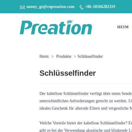

sunny_ge@cnpreation.com
+86-18166282119

HEIM
Heim
>
Produkte
>
Schlüsselfinder
Schlüsselfinder
Der kabellose Schlüsselfinder verfügt über einen Send
unterschiedlichen Anforderungen gerecht zu werden. Uns
ideales Geschenk für alternde Eltern und vergessliche
Welche Vorteile bietet der kabellose Schlüsselfinder?
gibt es bei der Verwendung akustische und blinkende Li