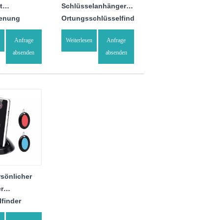
t
Schlüsselanhänger-
ienung
Ortungsschlüsselfinder
Anfrage
Weiterlesen
Anfrage
absenden
absenden
rsönlicher
er
lfinder