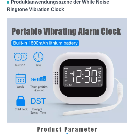
Produktanwendungsszene der White Noise
Ringtone Vibration Clock