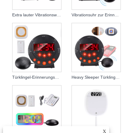
Extra lauter Vibrationswecker für Gehörlose
Vibrationsuhr zur Erinnerung an eingehende Anrufe im Hotel mit Taschenlampe
Türklingel-Erinnerungswecker mit Kissen-Vibrationsschüttler
Heavy Sleeper Türklingel-Telefon-Erinnerungs-Vibrationsuhr
X