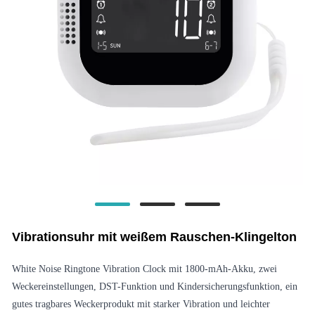
Vibrationsuhr mit weißem Rauschen-Klingelton
White Noise Ringtone Vibration Clock mit 1800-mAh-Akku, zwei
Weckereinstellungen, DST-Funktion und Kindersicherungsfunktion, ein
gutes tragbares Weckerprodukt mit starker Vibration und leichter