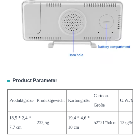
Product Parameter
Cartoon-
Produktgröße
Produktgewicht
Kartongröße
G.W./ME
Größe
18,5 * 2,4 *
19,4 * 4,6 *
232,5g
52*21*54cm
12kg/50St
7,7 cm
10 cm