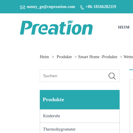

sunny_ge@cnpreation.com
+86-18166282119

HEIM
Heim
>
Produkte
>
Smart Home -Produkte
>
Wette
Produkte
Kinderuhr
Thermohygrometer