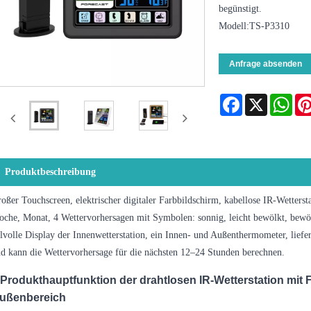
begünstigt.
Modell:TS-P3310
Anfrage absenden
Facebook
X
Wha
Produktbeschreibung
oßer Touchscreen, elektrischer digitaler Farbbildschirm, kabellose IR-Wetters
che, Monat, 4 Wettervorhersagen mit Symbolen: sonnig, leicht bewölkt, bewöl
ilvolle Display der Innenwetterstation, ein Innen- und Außenthermometer, lief
d kann die Wettervorhersage für die nächsten 12–24 Stunden berechnen.
Produkthauptfunktion der drahtlosen IR-Wetterstation mit 
ußenbereich