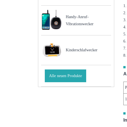
1.
2
Handy-Anruf-
3.
Vibrationswecker
4.
5.
6.
7.
Kinderschlafwecker
8.
A
Alle neuen Produkte
P
1
I