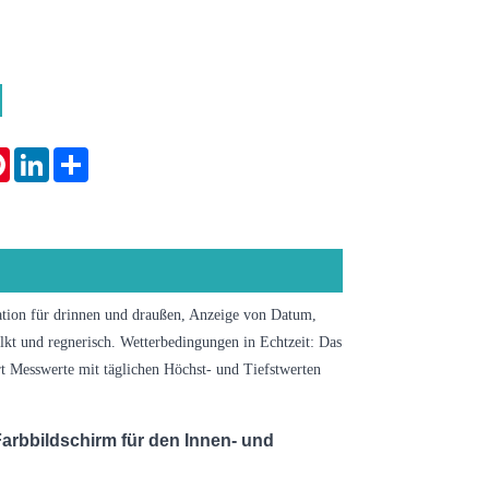
tsApp
Pinterest
LinkedIn
Share
tation für drinnen und draußen, Anzeige von Datum,
kt und regnerisch. Wetterbedingungen in Echtzeit: Das
ert Messwerte mit täglichen Höchst- und Tiefstwerten
Farbbildschirm für den Innen- und