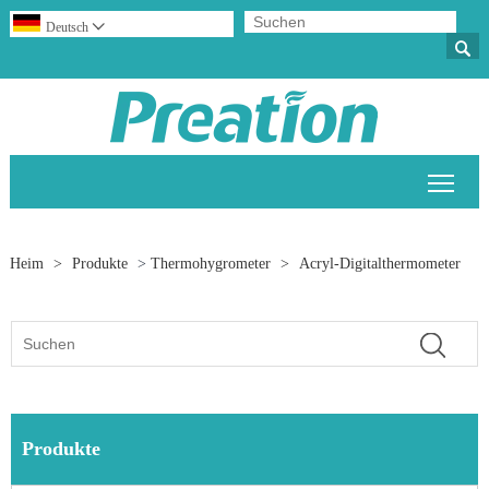
Deutsch


Sich
Heim
>
Produkte
>
Thermohygrometer
>
Acryl-Digitalthermometer
Produkte