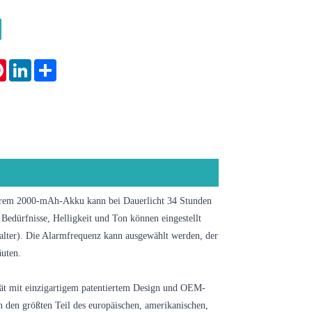
tsApp
Pinterest
LinkedIn
Share
barem 2000-mAh-Akku kann bei Dauerlicht 34 Stunden
Bedürfnisse, Helligkeit und Ton können eingestellt
lter). Die Alarmfrequenz kann ausgewählt werden, der
äuten.
ät mit einzigartigem patentiertem Design und OEM-
n den größten Teil des europäischen, amerikanischen,