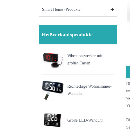
Smart Home -Produkte
Heißverkaufsprodukte
Vibrationswecker mit
großen Tasten
Di
Rechteckige Wohnzimmer-
un
Wanduhr
we
Vi
Di
Große LED-Wanduhr
Se