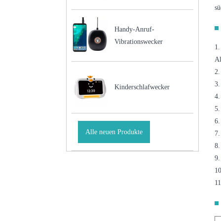
sü
Handy-Anruf-
Vibrationswecker
1.
A
2.
3.
Kinderschlafwecker
4.
5.
6.
Alle neuen Produkte
7.
8
9
1
11