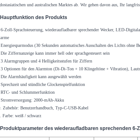
dostasiatischen und australischen Marktes ab. Wir gehen davon aus, Ihr langfri
Hauptfunktion des Produkts
 6-Zoll-Sprachsteuerung, wiederaufladbarer sprechender Wecker, LED-Digital
larme
 Energiesparmodus (30 Sekunden automatisches Ausschalten des Lichts ohne B
 Die Ziffernanzeige kann immer hell oder sprachgesteuert sein
 3 Alarmgruppen und 4 Helligkeitsstufen für Ziffern
 3 Optionen für den Alarmton (Di-Di-Ton + 10 Klingeltöne + Vibration), Lautstä
 Die Alarmhäufigkeit kann ausgewählt werden
 Sprechzeit und stündliche Glockenspielfunktion
. RTC- und Schlummerfunktion
. Stromversorgung: 2000-mAh-Akku
0. Zubehör: Benutzerhandbuch, Typ-C-USB-Kabel
. Farbe: weiß / schwarz
Produktparameter des wiederaufladbaren sprechenden 6-Z