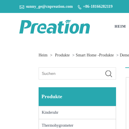

sunny_ge@cnpreation.com
+86-18166282119

HEIM
Heim
>
Produkte
>
Smart Home -Produkte
>
Deme
Produkte
Kinderuhr
Thermohygrometer