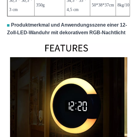
30,5 * 30,5 *
34,5 * 35 *
350g
50*38*37cm
8kg/10Stk
3 cm
4,5 cm
Produktmerkmal und Anwendungsszene einer 12-
Zoll-LED-Wanduhr mit dekorativem RGB-Nachtlicht