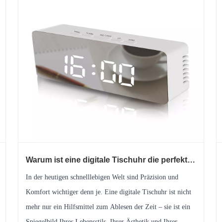
Warum ist eine digitale Tischuhr die perfekte
Mischung aus Stil und Funktionalität für
In der heutigen schnelllebigen Welt sind Präzision und
modernes Wohnen?
Komfort wichtiger denn je. Eine digitale Tischuhr ist nicht
mehr nur ein Hilfsmittel zum Ablesen der Zeit – sie ist ein
Spiegelbild Ihres Lebensstils, Ihrer Ästhetik und Ihrer