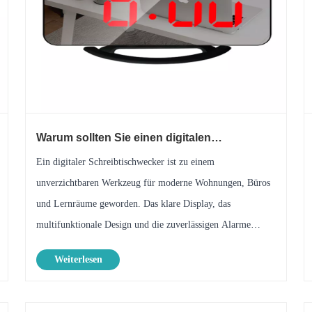
Warum sollten Sie einen digitalen
Schreibtischwecker für Ihre tägliche Routine
​Ein digitaler Schreibtischwecker ist zu einem
wählen?
unverzichtbaren Werkzeug für moderne Wohnungen, Büros
und Lernräume geworden. Das klare Display, das
multifunktionale Design und die zuverlässigen Alarme
bieten einen Komfort, den herkömmliche Uhren nicht bieten
Weiterlesen
können. Da sich die Menschen zunehmend au......