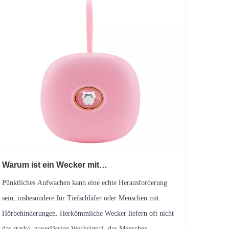
Warum ist ein Wecker mit
Bettschüttelvorrichtung die ultimative
Pünktliches Aufwachen kann eine echte Herausforderung
Lösung für schwere Schläfer?
sein, insbesondere für Tiefschläfer oder Menschen mit
Hörbehinderungen. Herkömmliche Wecker liefern oft nicht
das starke, zuverlässige Wecksignal, das Menschen