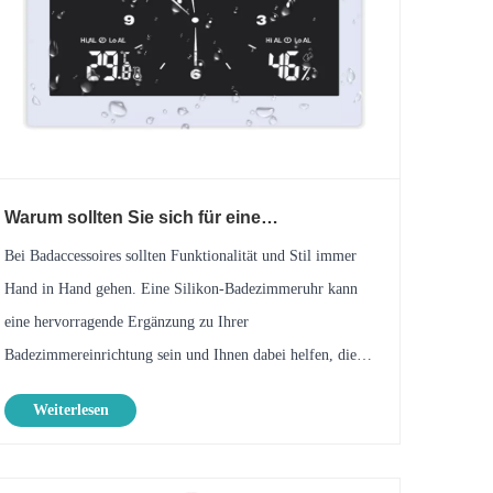
Warum sollten Sie sich für eine
Badezimmeruhr aus Silikon für Ihr Zuhause
Bei Badaccessoires sollten Funktionalität und Stil immer
entscheiden?
Hand in Hand gehen. Eine Silikon-Badezimmeruhr kann
eine hervorragende Ergänzung zu Ihrer
Badezimmereinrichtung sein und Ihnen dabei helfen, die
Zeit im Auge zu behalten und gleichzeitig der feuchten und
Weiterlesen
oft nassen Umgebung standzuhalten. Die ......