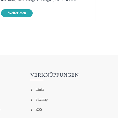
benötigen. Hier kommt der Bed Shaker-Wecker ins Spiel –
Weiterlesen
ein innovatives Gerät, das daf......
VERKNÜPFUNGEN
Links
Sitemap
e
RSS