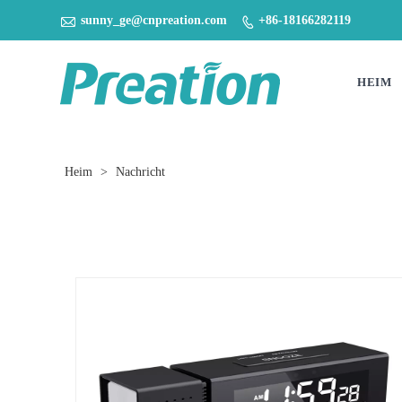

sunny_ge@cnpreation.com
+86-18166282119

HEIM
Heim
>
Nachricht