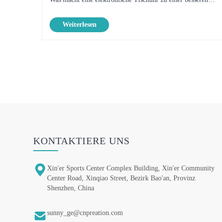
Wahl als herkömmliche Uhren? Die Antwort ist einfach: Es
Weiterlesen
vereint Funk......
KONTAKTIERE UNS

Xin'er Sports Center Complex Building, Xin'er Community
Center Road, Xinqiao Street, Bezirk Bao'an, Provinz
Shenzhen, China

sunny_ge@cnpreation.com