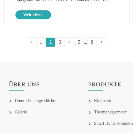
täglichen Effizienz. Ob auf Ihrem Schreibtisch, Nachttisch
Weiterlesen
oder Küche......
<
1
2
3
4
5
...
8
>
ÜBER UNS
PRODUKTE
Unternehmensgeschichte
Kinderuhr
Galerie
Thermohygrometer
Smart Home -Produkt