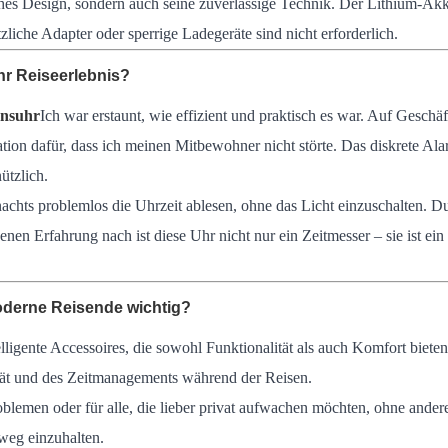
iches Design, sondern auch seine zuverlässige Technik. Der Lithium-Ak
iche Adapter oder sperrige Ladegeräte sind nicht erforderlich.
hr Reiseerlebnis?
onsuhr
Ich war erstaunt, wie effizient und praktisch es war. Auf Geschä
ation dafür, dass ich meinen Mitbewohner nicht störte. Das diskrete A
ützlich.
hts problemlos die Uhrzeit ablesen, ohne das Licht einzuschalten. Durc
igenen Erfahrung nach ist diese Uhr nicht nur ein Zeitmesser – sie ist e
moderne Reisende wichtig?
lligente Accessoires, die sowohl Funktionalität als auch Komfort biete
ität und des Zeitmanagements während der Reisen.
lemen oder für alle, die lieber privat aufwachen möchten, ohne andere
nweg einzuhalten.